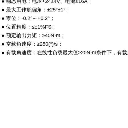
● 稳态用电：电压+24±4V、电流≤16A；
● 最大工作舵偏角：±25°±1°；
● 零位：-0.2°～+0.2°；
● 位置精度：≤±1%FS；
● 额定输出力矩：≥40N·m；
● 空载角速度：≥250(°)/s；
● 有载角速度：在线性负载最大值≥20N·m条件下，有载角速度