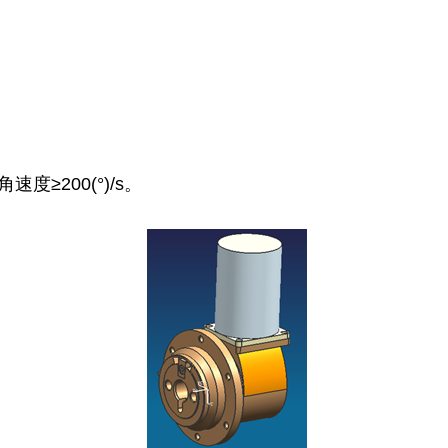
≥200(°)/s。