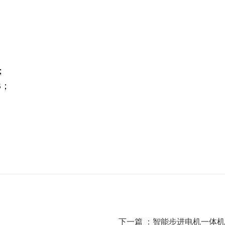
；
B；
下一篇 ：
智能步进电机一体机