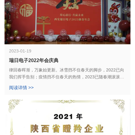
2023-01-19
瑞日电子2022年会庆典
律回春晖渐，万象始更新。冰雪挡不住春天的脚步，2022已向
我们挥手告别；疫情挡不住春天的热情，2023已随春潮滚滚而
来。在这辞旧迎新的美好时刻，我们欢聚一堂，迎来瑞日电子
阅读详情 >>
2022年会庆典。